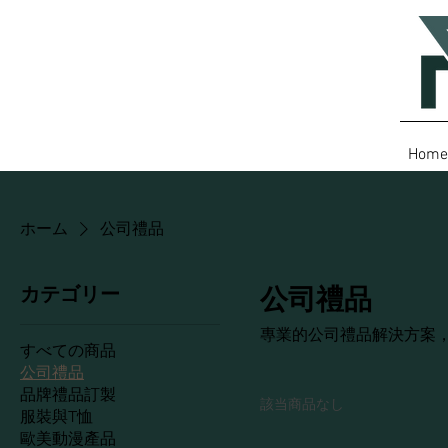
Home
ホーム
公司禮品
カテゴリー
公司禮品
專業的公司禮品解決方案
すべての商品
公司禮品
品牌禮品訂製
該当商品なし
服裝與T恤
歐美動漫產品